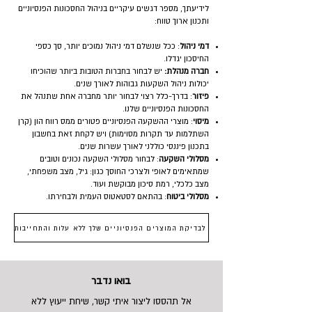
לידיעתך, מספר דגשים עיקריים בניהול החסכונות הפנסיוניים
ותכנון ארוך טווח:
דמי ניהול
: ככל שנשלם דמי ניהול נמוכים יותר, סך כספי
החיסכון יגדלו.
חברה מנהלת:
יש לבחור בחברות הטובות ביותר שהוכיחו
יכולות ניהול השקעות גבוהות לאורך שנים.
פיזור
: בדרך-כלל רצוי לבחור יותר מחברה אחת שתנהל את
החסכונות הפנסיוניים שלנו.
מיסוי
: מוצרי ההשקעה הפנסיוניים פטורים ממס רווח הון (קרן
השתלמות עד תקרות מסוימות) ויש לקחת זאת בחשבון
בתכנון פיננסי כוללני לאורך עשרות שנים.
מסלולי השקעה
: לבחור מסלולי השקעה נכונים וטובים
שמתאימים לאופי ולצרכי החוסך כגון: גיל, מצב משפחתי,
מצב כלכלי, רמת סיכון מבוקשת ועוד.
מסלולי ביטוח
: בהתאם לסטאטוס העמית ולבחירתו.
לבדיקת המוצרים הפנסיוניים שלך ללא עלות והתחייבות
בואו נדבר
אל תהססו ליצור איתי קשר, שיחת ייעוץ ללא