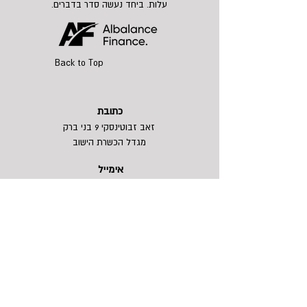
עלות. ביחד נעשה סדר בדברים.
Back to Top
כתובת
זאב זבוטינסקי 9 בני ברק
מגדל הכשרת הישוב
אימייל
ino@albalance.co.il
טלפון
+972 54-553-1179
צור קשר