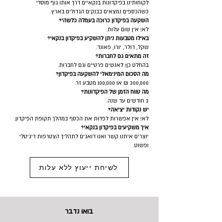
לקוחותינו בפיקדונות בנקאיים דרך אותו גוף מוסדי
כשהכספים נמצאים בבנקים הגדולים בארץ.
השקעה בפיקדון כרוכה בעמלה כלשהי?
לא! אין שום עלות.
באילו מטבעות ניתן להשקיע בפיקדון בנקאי?
שקל, דולר, יורו, פאונד.
זה מתאים גם לחברות?
בהחלט כן! לאנשים פרטיים וגם לחברות.
מה הסכום המינימאלי להשקעה בפיקדון?
300,000 ₪ או 100,000 מטבע זר.
מה טווח הזמן של הפיקדונות?
3 חודשים עד שנה.
יש נקודות יציאה?
לא! אין אפשרות לפדות את הכסף במהלך תקופת הפיקדון.
איך משקיעים בפיקדון בנקאי?
יוצרים איתנו קשר ואנו דואגים לתהליך הצטרפות דיגיטלי
ופשוט.
לשיחת ייעוץ ללא עלות
בואו נדבר