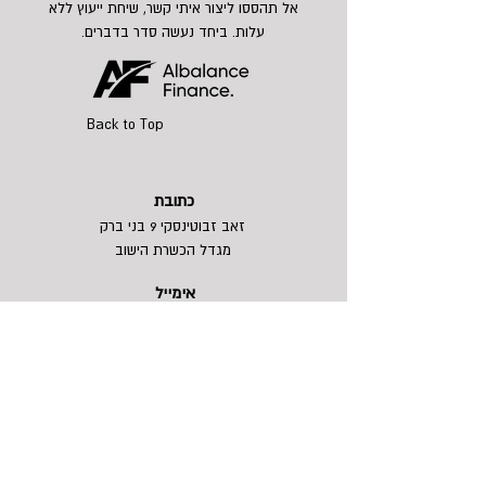
אל תהססו ליצור איתי קשר, שיחת ייעוץ ללא
עלות. ביחד נעשה סדר בדברים.
Back to Top
כתובת
זאב זבוטינסקי 9 בני ברק
מגדל הכשרת הישוב
אימייל
ino@albalance.co.il
טלפון
+972 54-553-1179